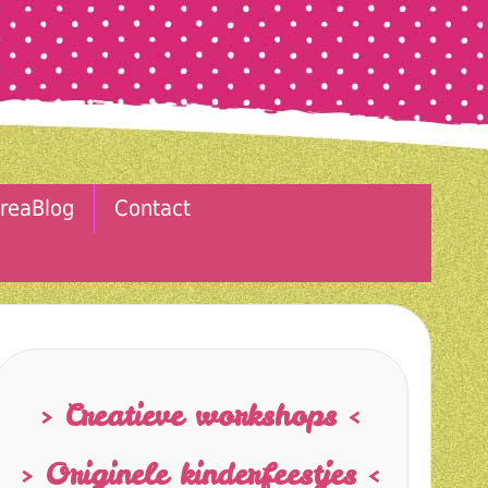
reaBlog
Contact
> Creatieve workshops <
> Originele kinderfeestjes <