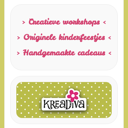
> Creatieve workshops <
> Originele kinderfeestjes <
> Handgemaakte cadeaus <