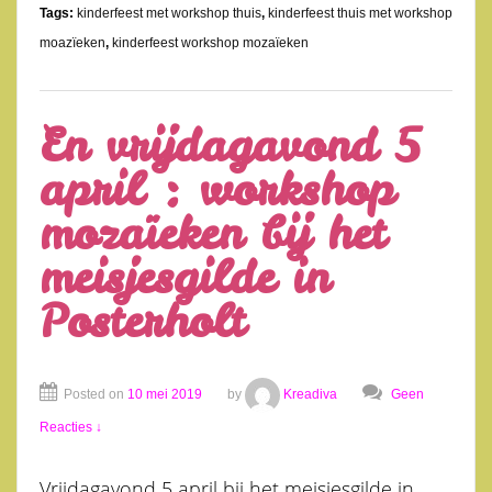
Tags:
kinderfeest met workshop thuis
,
kinderfeest thuis met workshop
moazïeken
,
kinderfeest workshop mozaïeken
En vrijdagavond 5
april : workshop
mozaïeken bij het
meisjesgilde in
Posterholt
Posted on
10 mei 2019
by
Kreadiva
Geen
Reacties ↓
Vrijdagavond 5 april bij het meisjesgilde in