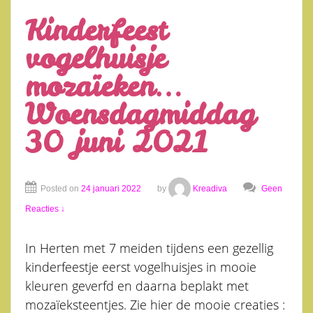
Kinderfeest
vogelhuisje
mozaïeken…
Woensdagmiddag
30 juni 2021
Posted on
24 januari 2022
by
Kreadiva
Geen
Reacties ↓
In Herten met 7 meiden tijdens een gezellig
kinderfeestje eerst vogelhuisjes in mooie
kleuren geverfd en daarna beplakt met
mozaïeksteentjes. Zie hier de mooie creaties :