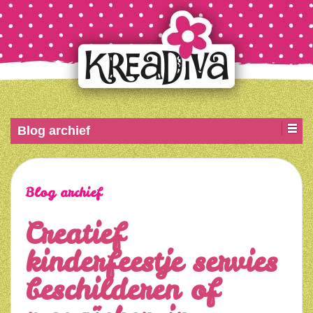
Blog archief
Blog archief
Creatief
kinderfeestje servies
beschilderen of