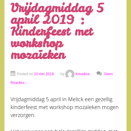
Vrijdagmiddag 5
april 2019 :
Kinderfeest met
workshop
mozaïeken
Posted on
10 mei 2019
by
Kreadiva
Geen
Reacties ↓
Vrijdagmiddag 5 april in Melick een gezellig
kinderfeest met workshop mozaïeken mogen
verzorgen.