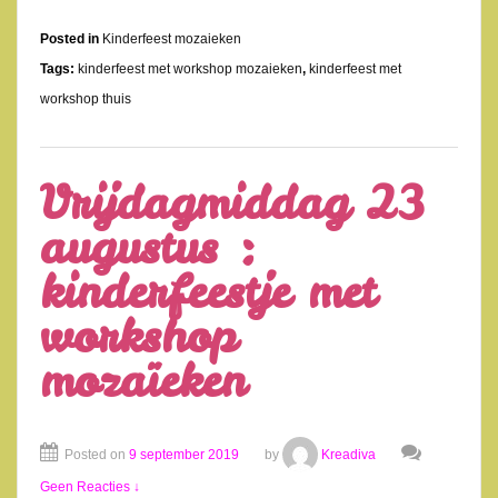
Posted in
Kinderfeest mozaieken
Tags:
kinderfeest met workshop mozaieken
,
kinderfeest met
workshop thuis
Vrijdagmiddag 23
augustus :
kinderfeestje met
workshop
mozaïeken
Posted on
9 september 2019
by
Kreadiva
Geen Reacties ↓