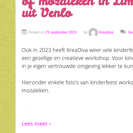
of mozaïeken in Li
uit Venlo
Posted on
25 september 2023
by
Kreadiva
Ge
Ook in 2023 heeft KreaDiva weer vele kinderf
een gezellige en creatieve workshop. Voor kind
in je eigen vertrouwde omgeving lekker te kun
Hieronder enkele foto’s van kinderfeest work
mozaïeken.
…
Lees meer ›