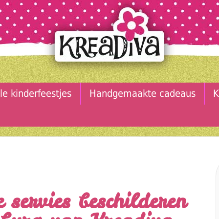
le kinderfeestjes
Handgemaakte cadeaus
K
e servies beschilderen