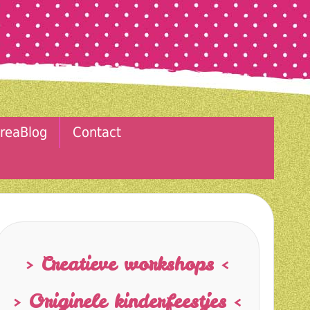
reaBlog
Contact
> Creatieve workshops <
> Originele kinderfeestjes <