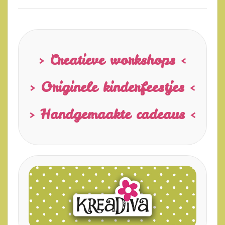
> Creatieve workshops <
> Originele kinderfeestjes <
> Handgemaakte cadeaus <