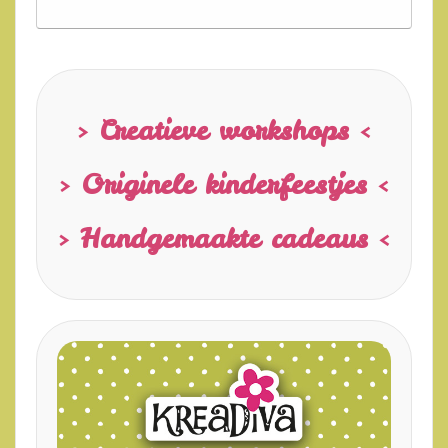
> Creatieve workshops <
> Originele kinderfeestjes <
> Handgemaakte cadeaus <