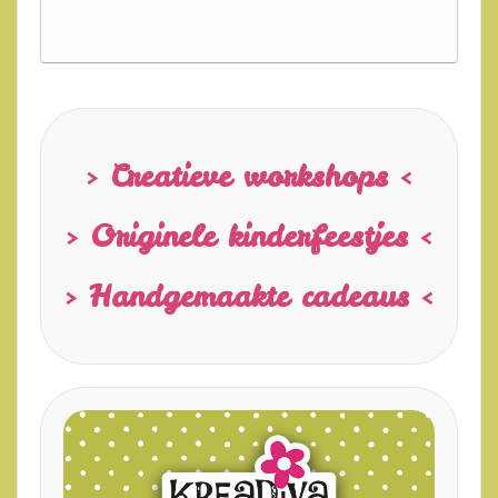
> Creatieve workshops <
> Originele kinderfeestjes <
> Handgemaakte cadeaus <