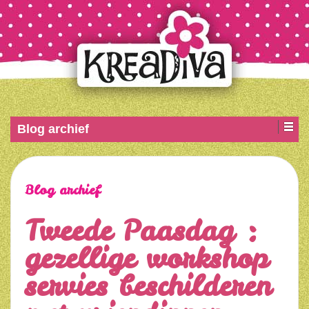
Blog archief
Blog archief
Tweede Paasdag :
gezellige workshop
servies beschilderen