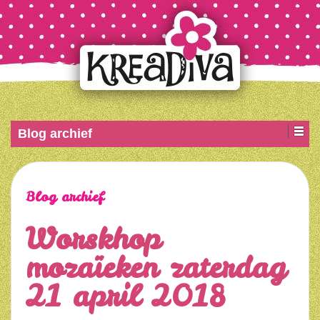
Blog archief
Blog archief
Worskhop
mozaïeken zaterdag
21 april 2018