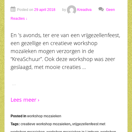
Posted on
29 april 2018
by
Kreadiva
Geen
Reacties ↓
En ’s avonds, ter ere van een vrijgezellenfeest,
een gezellige en creatieve workshop
mozaïeken mogen verzorgen in de
“KreaSchuur”. Ook deze workshop was zeer
geslaagd, met mooie creaties …
…
Lees meer ›
Posted in
workshop mozaieken
Tags:
creatieve workshop mozaieken
,
vrijgezellenfeest met
workshop mozaieken
,
workshop mozaieken in Limburg
,
workshop