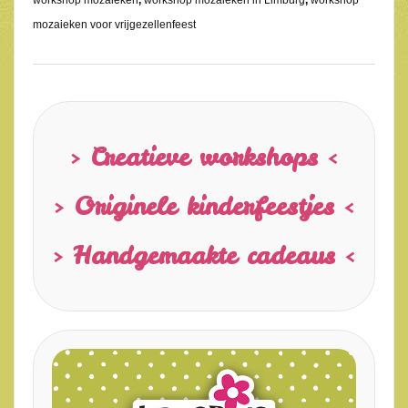
mozaieken voor vrijgezellenfeest
> Creatieve workshops <
> Originele kinderfeestjes <
> Handgemaakte cadeaus <