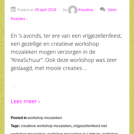
Posted on
29 april 2018
by
Kreadiva
Geen
Reacties ↓
En ’s avonds, ter ere van een vrijgezellenfeest,
een gezellige en creatieve workshop
mozaïeken mogen verzorgen in de
“KreaSchuur”. Ook deze workshop was zeer
geslaagd, met mooie creaties …
…
Lees meer ›
Posted in
workshop mozaieken
Tags:
creatieve workshop mozaieken
,
vrijgezellenfeest met
workshop mozaieken
,
workshop mozaieken in Limburg
,
workshop