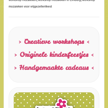
mozaieken voor vrijgezellenfeest
> Creatieve workshops <
> Originele kinderfeestjes <
> Handgemaakte cadeaus <