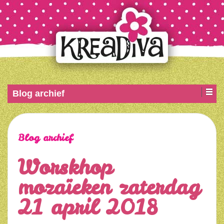
Blog archief
Blog archief
Worskhop
mozaïeken zaterdag
21 april 2018