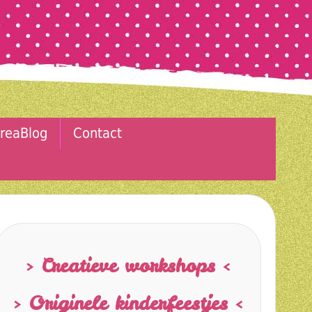
reaBlog
Contact
> Creatieve workshops <
> Originele kinderfeestjes <