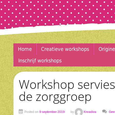
Home
Creatieve workshops
Origine
Inschrijf workshops
Workshop servies
de zorggroep
Posted on
9 september 2019
by
Kreadiva
Geen