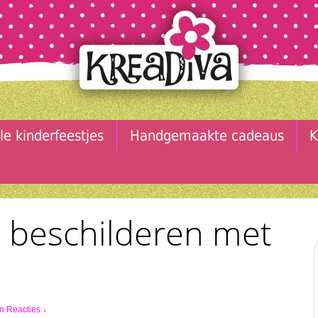
le kinderfeestjes
Handgemaakte cadeaus
K
 beschilderen met
 Reacties ↓