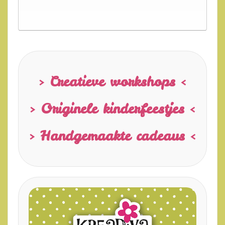
> Creatieve workshops <
> Originele kinderfeestjes <
> Handgemaakte cadeaus <