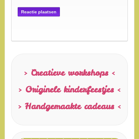
> Creatieve workshops <
> Originele kinderfeestjes <
> Handgemaakte cadeaus <