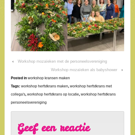
‹
Workshop mozaïeken met de personeelsvereniging
Workshop mozaïeken als babyshower
›
Posted in
workshop kransen maken
Tags:
workshop herfstkrans maken
,
workshop herfstkrans met
collega's
,
workshop herfstkrans op locatie
,
workshop herfstkrans
personeelsvereniging
Geef een reactie