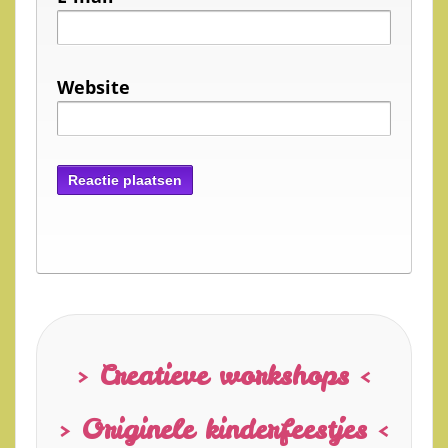
Website
> Creatieve workshops <
> Originele kinderfeestjes <