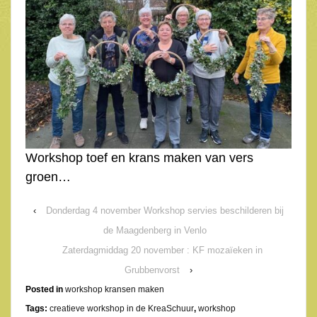
Workshop toef en krans maken van vers
groen…
‹
Donderdag 4 november Workshop servies beschilderen bij
de Maagdenberg in Venlo
Zaterdagmiddag 20 november : KF mozaïeken in
Grubbenvorst
›
Posted in
workshop kransen maken
Tags:
creatieve workshop in de KreaSchuur
,
workshop