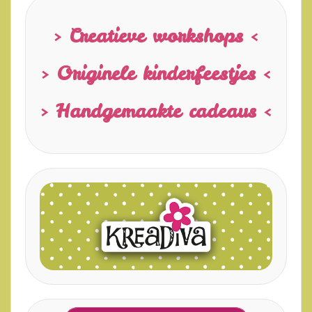
> Creatieve workshops <
> Originele kinderfeestjes <
> Handgemaakte cadeaus <