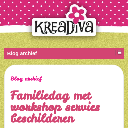
Blog archief
Blog archief
Familiedag met
workshop servies
beschilderen