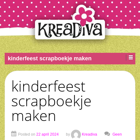
kinderfeest scrapboekje maken
kinderfeest
scrapboekje
maken
Posted on
22 april 2024
by
Kreadiva
Geen