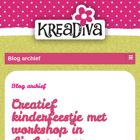
Blog archief
Blog archief
Creatief
kinderfeestje met
workshop in