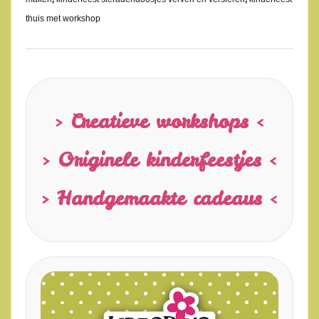
thuis met workshop
> Creatieve workshops <
> Originele kinderfeestjes <
> Handgemaakte cadeaus <