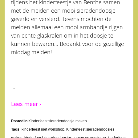
tijdens het kinderfeestje van Benthe samen
met de meiden een mooi sieradendoosje
geverfd en versierd. Tevens mochten de
meiden allemaal een mooi armbandje rijgen
van echte glaskralen om in het doosje te
kunnen bewaren… Bedankt voor de gezellige
middag meiden!
…
Lees meer ›
Posted in
Kinderfeest sieradendoosje maken
Tags:
kinderfeest met workshop
,
Kinderfeest sieradendoosjes
maken
,
kinderfeest sieradendoosjes verven en versieren
,
kinderfeest