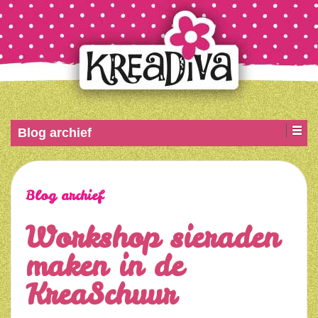
Blog archief
Blog archief
Workshop sieraden
maken in de
KreaSchuur